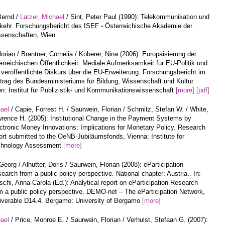
Bernd /
Latzer, Michael
/ Sint, Peter Paul (1990): Telekommunikation und
kehr. Forschungsbericht des ISEF - Österreichische Akademie der
senschaften, Wien
orian / Brantner, Cornelia / Köberer, Nina (2006): Europäisierung der
erreichischen Öffentlichkeit: Mediale Aufmerksamkeit für EU-Politik und
 veröffentlichte Diskurs über die EU-Erweiterung. Forschungsbericht im
trag des Bundesministeriums für Bildung, Wissenschaft und Kultur.
n: Institut für Publizistik- und Kommunikationswissenschaft
[more]
[pdf]
hael
/ Capie, Forrest H. / Saurwein, Florian / Schmitz, Stefan W. / White,
rence H. (2005): Institutional Change in the Payment Systems by
ctronic Money Innovations: Implications for Monetary Policy. Research
ort submitted to the OeNB-Jubiläumsfonds, Vienna: Institute for
chnology Assessment
[more]
Georg / Alhutter, Doris / Saurwein, Florian (2008): eParticipation
earch from a public policy perspective. National chapter: Austria.. In:
schi, Anna-Carola (Ed.): Analytical report on eParticipation Research
m a public policy perspective. DEMO-net – The eParticipation Network,
iverable D14.4. Bergamo: University of Bergamo
[more]
hael
/ Price, Monroe E. / Saurwein, Florian / Verhulst, Stefaan G. (2007):