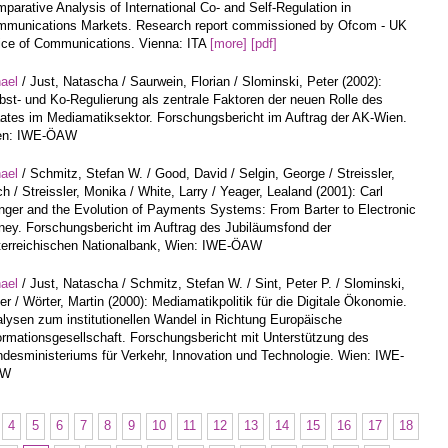
parative Analysis of International Co- and Self-Regulation in
munications Markets. Research report commissioned by Ofcom - UK
ice of Communications. Vienna: ITA
[more]
[pdf]
hael
/ Just, Natascha / Saurwein, Florian / Slominski, Peter (2002):
bst- und Ko-Regulierung als zentrale Faktoren der neuen Rolle des
ates im Mediamatiksektor. Forschungsbericht im Auftrag der AK-Wien.
en: IWE-ÖAW
hael
/ Schmitz, Stefan W. / Good, David / Selgin, George / Streissler,
ch / Streissler, Monika / White, Larry / Yeager, Lealand (2001): Carl
ger and the Evolution of Payments Systems: From Barter to Electronic
ey. Forschungsbericht im Auftrag des Jubiläumsfond der
erreichischen Nationalbank, Wien: IWE-ÖAW
hael
/ Just, Natascha / Schmitz, Stefan W. / Sint, Peter P. / Slominski,
er / Wörter, Martin (2000): Mediamatikpolitik für die Digitale Ökonomie.
lysen zum institutionellen Wandel in Richtung Europäische
ormationsgesellschaft. Forschungsbericht mit Unterstützung des
desministeriums für Verkehr, Innovation und Technologie. Wien: IWE-
AW
4
5
6
7
8
9
10
11
12
13
14
15
16
17
18