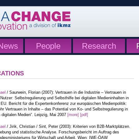
News
People
Research
CATIONS
hael
/ Saurwein, Florian (2007): Vertrauen in die Industrie – Vertrauen in
 Nutzer: Selbstregulierung und Selbsthilfe bei digitalen Medieninhalten in
 EU. Bericht für die Expertenkonferenz zur europäischen Medienpolitik:
hr Vertrauen in Inhalte – das Potential von Ko- und Selbstregulierung in
 digitalen Medien“. Leipzig, Mai 2007
[more]
[pdf]
hael
/ Jirik, Christian / Sint, Peter (2003): Kriterien von B2B-Marktplätzen.
ebung und statistische Analyse. Forschungsbericht im Auftrag des
desministeriums für Wirtschaft und Arbeit. Wien: IWE-ÖAW