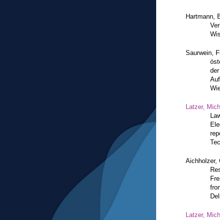
Hartmann, 
Ver
Wis
Saurwein, Fl
öst
der
Auf
Wie
Latzer, Mic
Law
Ele
rep
Te
Aichholzer, 
Res
Fre
fro
Del
Latzer, Mic