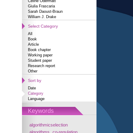
Céline Odermatt
Giulia Frascaria
Sarah Daoust-Braun
William J. Drake
Select Category
All
Book
Article
Book chapter
Working paper
Student paper
Research report
Other
Sort by
Date
Category
Language
Keywords
algorithmicselection
algorithms
co-regulation