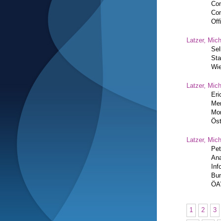
Com
Com
Off
Latzer, Mic
Sel
Sta
Wi
Latzer, Mic
Eri
Men
Mon
Öst
Latzer, Mic
Pet
Ana
Inf
Bun
Ö
1
2
3