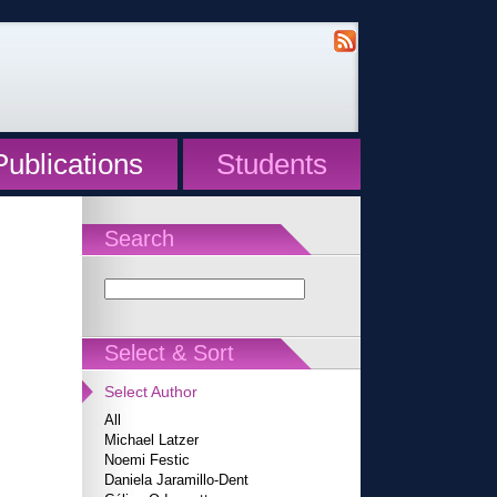
Publications
Students
Search
Select & Sort
Select Author
All
Michael Latzer
Noemi Festic
Daniela Jaramillo-Dent