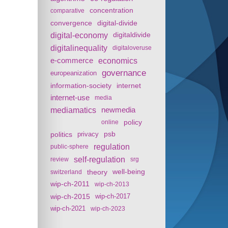
concentration
comparative
convergence
digital-divide
digital-economy
digitaldivide
digitalinequality
digitaloveruse
e-commerce
economics
governance
europeanization
information-society
internet
internet-use
media
mediamatics
newmedia
policy
online
politics
psb
privacy
regulation
public-sphere
self-regulation
review
srg
theory
well-being
switzerland
wip-ch-2011
wip-ch-2013
wip-ch-2015
wip-ch-2017
wip-ch-2021
wip-ch-2023