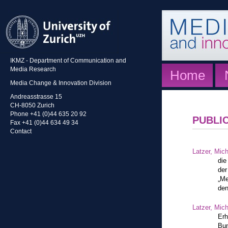
IKMZ - Department of Communication and
Media Research
Home
Media Change & Innovation Division
Andreasstrasse 15
CH-8050 Zurich
Phone +41 (0)44 635 20 92
PUBLI
Fax +41 (0)44 634 49 34
Contact
Latzer, Mic
die
der
„Me
den
Latzer, Mic
Erh
Bun