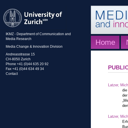
IKMZ - Department of Communication and
Media Research
Home
Media Change & Innovation Division
Andreasstrasse 15
CH-8050 Zurich
Phone +41 (0)44 635 20 92
PUBLI
Fax +41 (0)44 634 49 34
Contact
Latzer, Mic
die
der
„Me
den
Latzer, Mic
Erh
Bun