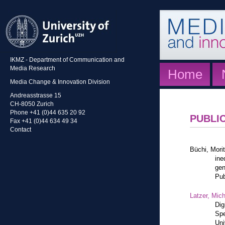
IKMZ - Department of Communication and
Media Research
Home
Media Change & Innovation Division
Andreasstrasse 15
CH-8050 Zurich
Phone +41 (0)44 635 20 92
PUBLI
Fax +41 (0)44 634 49 34
Contact
Büchi, Mori
ine
gen
Pub
Latzer, Mic
Dig
Spe
Uni