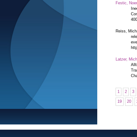
Festic, Noe
Ine
Com
400
Reiss, Mich
rel
eve
htt
Latzer, Mic
All
Tra
Cha
1
2
3
19
20