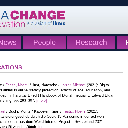
News
People
Research
CATIONS
tz /
Festic, Noemi
/ Just, Natascha /
Latzer, Michael
(2021): Digital
qualities in online privacy protection: effects of age, education, and
der. In: Hargittai E (ed.) Handbook of Digital Inequality. Edward Elgar
lishing, pp. 293–307.
[more]
hael
/ Büchi, Moritz / Kappeler, Kiran /
Festic, Noemi
(2021):
italisierungsschub durch die Covid-19-Pandemie in der Schweiz.
zialbericht aus dem World Internet Project – Switzerland 2021.
versität Zürich, Zürich.
[pdf]