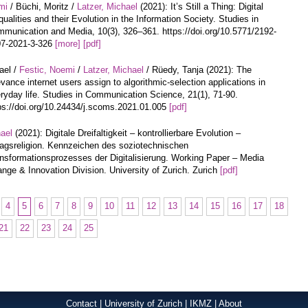
mi
/ Büchi, Moritz /
Latzer, Michael
(2021): It’s Still a Thing: Digital
qualities and their Evolution in the Information Society. Studies in
munication and Media, 10(3), 326–361. https://doi.org/10.5771/2192-
7-2021-3-326
[more]
[pdf]
ael /
Festic, Noemi
/
Latzer, Michael
/ Rüedy, Tanja (2021): The
evance internet users assign to algorithmic-selection applications in
ryday life. Studies in Communication Science, 21(1), 71-90.
ps://doi.org/10.24434/j.scoms.2021.01.005
[pdf]
hael
(2021): Digitale Dreifaltigkeit – kontrollierbare Evolution –
tagsreligion. Kennzeichen des soziotechnischen
nsformationsprozesses der Digitalisierung. Working Paper – Media
nge & Innovation Division. University of Zurich. Zurich
[pdf]
4
5
6
7
8
9
10
11
12
13
14
15
16
17
18
21
22
23
24
25
Contact
|
University of Zurich
|
IKMZ
|
About