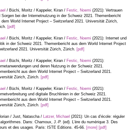
hael
/ Büchi, Moritz / Kappeler, Kiran /
Festic, Noemi
(2021): Vertrauen
 Sorgen bei der Internetnutzung in der Schweiz 2021. Themenbericht
 dem World Internet Project – Switzerland 2021. Universität Zürich,
ich.
[pdf]
hael
/ Büchi, Moritz / Kappeler, Kiran /
Festic, Noemi
(2021): Internet und
itik in der Schweiz 2021. Themenbericht aus dem World Internet Project
witzerland 2021. Universität Zürich, Zürich.
[pdf]
hael
/ Büchi, Moritz / Kappeler, Kiran /
Festic, Noemi
(2021):
ernetanwendungen und deren Nutzung in der Schweiz 2021.
menbericht aus dem World Internet Project – Switzerland 2021.
versität Zürich, Zürich.
[pdf]
hael
/ Büchi, Moritz / Kappeler, Kiran /
Festic, Noemi
(2021):
ernetverbreitung und digitale Bruchlinien in der Schweiz 2021.
menbericht aus dem World Internet Project – Switzerland 2021.
versität Zürich, Zürich.
[pdf]
lorian / Just, Natascha /
Latzer, Michael
(2021): Un cas d’école: réguler
 algorithmes. Dans: Chamoux, J.-P. (ed). L’ère du numérique 3. Des
urs et des usages. Paris: ISTE Editions. 45-66.
[more]
[pdf]