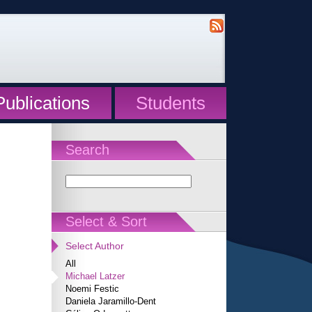
Publications
Students
Search
Select & Sort
Select Author
All
Michael Latzer
Noemi Festic
Daniela Jaramillo-Dent