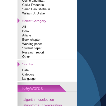
Céline Odermatt
Giulia Frascaria
Sarah Daoust-Braun
William J. Drake
Select Category
All
Book
Article
Book chapter
Working paper
Student paper
Research report
Other
Sort by
Date
Category
Language
Keywords
algorithmicselection
algorithms
co-regulation