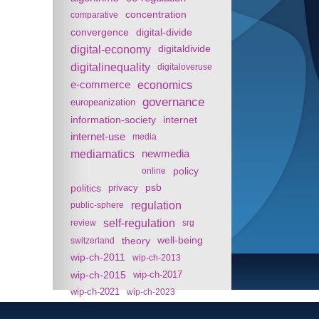
concentration
comparative
convergence
digital-divide
digital-economy
digitaldivide
digitalinequality
digitaloveruse
e-commerce
economics
governance
europeanization
information-society
internet
internet-use
media
mediamatics
newmedia
policy
online
politics
psb
privacy
regulation
public-sphere
self-regulation
review
srg
theory
well-being
switzerland
wip-ch-2011
wip-ch-2013
wip-ch-2015
wip-ch-2017
wip-ch-2021
wip-ch-2023