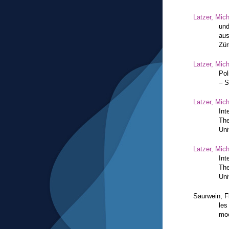
Latzer, Mic
und
aus
Zür
Latzer, Mic
Pol
– S
Latzer, Mic
Int
The
Uni
Latzer, Mic
Int
The
Uni
Saurwein, F
les
moe