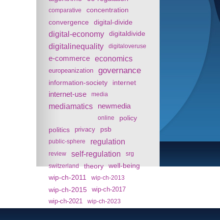
concentration
comparative
convergence
digital-divide
digital-economy
digitaldivide
digitalinequality
digitaloveruse
e-commerce
economics
governance
europeanization
information-society
internet
internet-use
media
mediamatics
newmedia
policy
online
politics
psb
privacy
regulation
public-sphere
self-regulation
review
srg
theory
well-being
switzerland
wip-ch-2011
wip-ch-2013
wip-ch-2015
wip-ch-2017
wip-ch-2021
wip-ch-2023