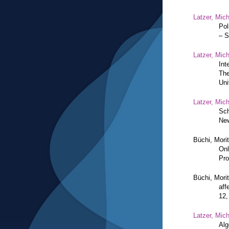
Latzer, Mic
Pol
– S
Latzer, Mic
Int
The
Uni
Latzer, Mic
Sch
New
Büchi, Mori
Onl
Pro
Büchi, Mori
aff
12,
Latzer, Mic
Alg