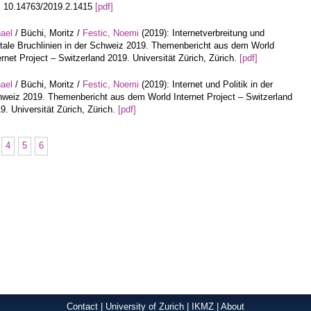
: 10.14763/2019.2.1415
[pdf]
hael
/ Büchi, Moritz /
Festic, Noemi
(2019): Internetverbreitung und
itale Bruchlinien in der Schweiz 2019. Themenbericht aus dem World
ernet Project – Switzerland 2019. Universität Zürich, Zürich.
[pdf]
hael
/ Büchi, Moritz /
Festic, Noemi
(2019): Internet und Politik in der
weiz 2019. Themenbericht aus dem World Internet Project – Switzerland
9. Universität Zürich, Zürich.
[pdf]
4
5
6
Contact
|
University of Zurich
|
IKMZ
|
About