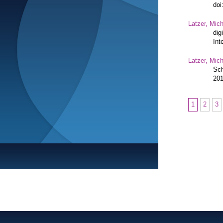
doi
Latzer, Mic
dig
Int
Latzer, Mic
Sch
201
1
2
3