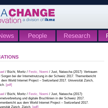
News
People
Research
CATIONS
hael
/ Büchi, Moritz /
Festic, Noemi
/ Just, Natascha (2017): Vertrauen
 Sorgen bei der Internetnutzung in der Schweiz 2017. Themenbericht
 dem World Internet Project – Switzerland 2017. Universität Zürich,
ich.
[pdf]
hael
/ Büchi, Moritz /
Festic, Noemi
/ Just, Natascha (2017):
ernetverbreitung und digitale Bruchlinien in der Schweiz 2017.
menbericht aus dem World Internet Project – Switzerland 2017.
versität Zürich, Zürich.
[pdf]