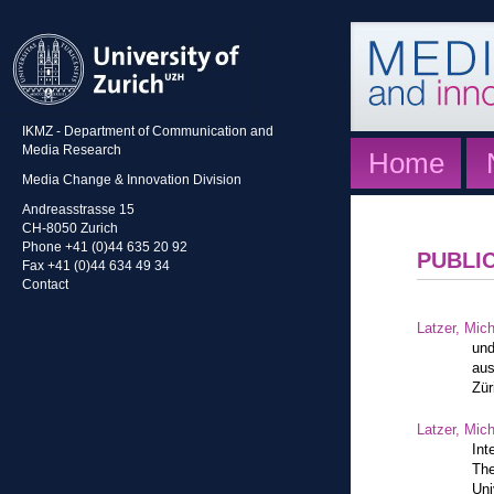
IKMZ - Department of Communication and
Media Research
Home
Media Change & Innovation Division
Andreasstrasse 15
CH-8050 Zurich
Phone +41 (0)44 635 20 92
PUBLI
Fax +41 (0)44 634 49 34
Contact
Latzer, Mic
und
aus
Zür
Latzer, Mic
Int
The
Uni