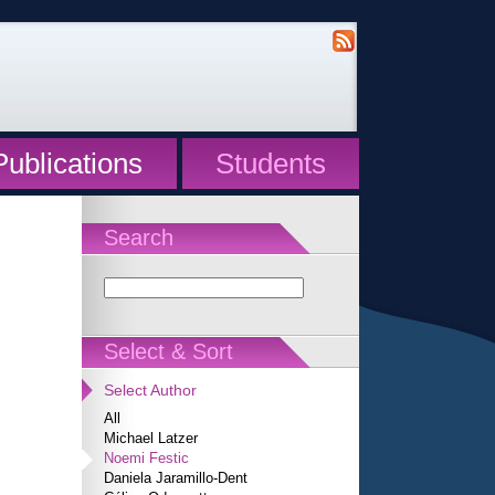
Publications
Students
Search
Select & Sort
Select Author
All
Michael Latzer
Noemi Festic
Daniela Jaramillo-Dent