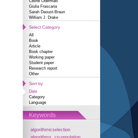
Céline Odermatt
Giulia Frascaria
Sarah Daoust-Braun
William J. Drake
Select Category
All
Book
Article
Book chapter
Working paper
Student paper
Research report
Other
Sort by
Date
Category
Language
Keywords
algorithmicselection
algorithms
co-regulation