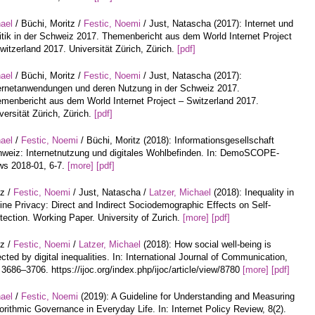
hael
/ Büchi, Moritz /
Festic, Noemi
/ Just, Natascha (2017): Internet und
itik in der Schweiz 2017. Themenbericht aus dem World Internet Project
witzerland 2017. Universität Zürich, Zürich.
[pdf]
hael
/ Büchi, Moritz /
Festic, Noemi
/ Just, Natascha (2017):
ernetanwendungen und deren Nutzung in der Schweiz 2017.
menbericht aus dem World Internet Project – Switzerland 2017.
versität Zürich, Zürich.
[pdf]
hael
/
Festic, Noemi
/ Büchi, Moritz (2018): Informationsgesellschaft
weiz: Internetnutzung und digitales Wohlbefinden. In: DemoSCOPE-
s 2018-01, 6-7.
[more]
[pdf]
tz /
Festic, Noemi
/ Just, Natascha /
Latzer, Michael
(2018): Inequality in
ine Privacy: Direct and Indirect Sociodemographic Effects on Self-
tection. Working Paper. University of Zurich.
[more]
[pdf]
tz /
Festic, Noemi
/
Latzer, Michael
(2018): How social well-being is
ected by digital inequalities. In: International Journal of Communication,
 3686–3706. https://ijoc.org/index.php/ijoc/article/view/8780
[more]
[pdf]
hael
/
Festic, Noemi
(2019): A Guideline for Understanding and Measuring
orithmic Governance in Everyday Life. In: Internet Policy Review, 8(2).