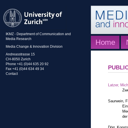
IKMZ - Department of Communication and
Media Research
Home
Media Change & Innovation Division
Andreasstrasse 15
CH-8050 Zurich
Phone +41 (0)44 635 20 92
PUBLI
Fax +41 (0)44 634 49 34
Contact
Latzer, Mic
Zwe
Saurwein, F
Ein
Med
der
Dörr, Konst