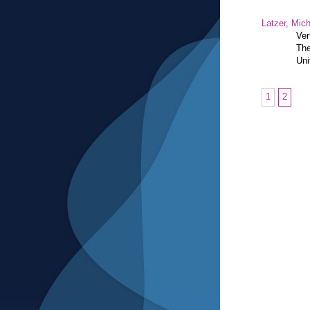
Latzer, Mic
Ver
The
Uni
1
2