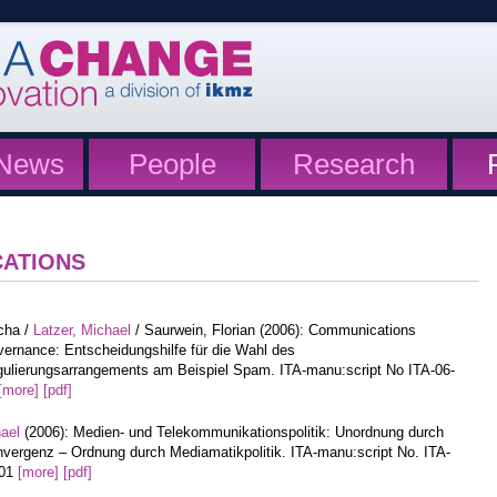
News
People
Research
CATIONS
cha /
Latzer, Michael
/ Saurwein, Florian (2006): Communications
ernance: Entscheidungshilfe für die Wahl des
ulierungsarrangements am Beispiel Spam. ITA-manu:script No ITA-06-
[more]
[pdf]
hael
(2006): Medien- und Telekommunikationspolitik: Unordnung durch
vergenz – Ordnung durch Mediamatikpolitik. ITA-manu:script No. ITA-
-01
[more]
[pdf]