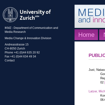
IKMZ - Department of Communication and
Media Research
Home
Media Change & Innovation Division
Andreasstrasse 15
CH-8050 Zurich
Phone +41 (0)44 635 20 92
PUBLI
Fax +41 (0)44 634 49 34
Contact
Just, Natas
Gov
Reg
02
Latzer, Mic
Kon
06