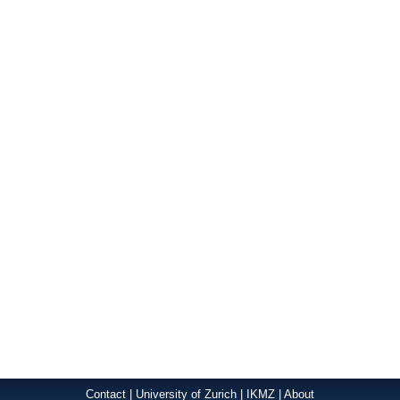
Contact
|
University of Zurich
|
IKMZ
|
About