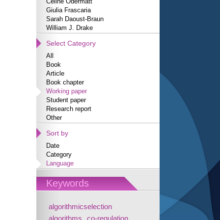
Céline Odermatt
Giulia Frascaria
Sarah Daoust-Braun
William J. Drake
Select Category
All
Book
Article
Book chapter
Working paper
Student paper
Research report
Other
Sort by
Date
Category
Language
Keywords
algorithmicselection
algorithms
co-regulation