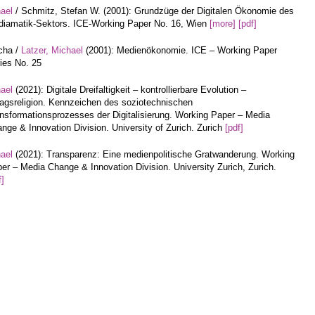
hael
/ Schmitz, Stefan W. (2001): Grundzüge der Digitalen Ökonomie des
iamatik-Sektors. ICE-Working Paper No. 16, Wien
[more]
[pdf]
cha /
Latzer, Michael
(2001): Medienökonomie. ICE – Working Paper
ies No. 25
hael
(2021): Digitale Dreifaltigkeit – kontrollierbare Evolution –
tagsreligion. Kennzeichen des soziotechnischen
nsformationsprozesses der Digitalisierung. Working Paper – Media
nge & Innovation Division. University of Zurich. Zurich
[pdf]
hael
(2021): Transparenz: Eine medienpolitische Gratwanderung. Working
er – Media Change & Innovation Division. University Zurich, Zurich.
f]