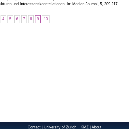
ukturen und Interessenskonstellationen. In: Medien Journal, 5, 209-217
4
5
6
7
8
9
10
Contact
|
University of Zurich
|
IKMZ
|
About