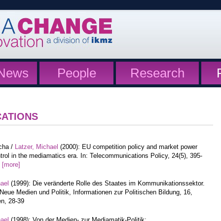
News
People
Research
CATIONS
cha /
Latzer, Michael
(2000): EU competition policy and market power
trol in the mediamatics era. In: Telecommunications Policy, 24(5), 395-
1
[more]
hael
(1999): Die veränderte Rolle des Staates im Kommunikationssektor.
 Neue Medien und Politik, Informationen zur Politischen Bildung, 16,
n, 28-39
hael
(1998): Von der Medien- zur Mediamatik-Politik: