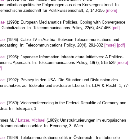
munikationspolitische Folgerungen aus dem Konvergenztrend. In:
erreichische Zeitschrift für Politikwissenschaft, 2, 143-156
[more]
hael
(1998): European Mediamatics Policies, Coping with Convergence
 Globalization. In: Telecommunications Policy, 22(6), 457-466
[pdf]
hael
(1996): Cable TV in Austria: Between Telecommunications and
adcasting. In: Telecommunications Policy, 20(4), 291-302
[more]
[pdf]
hael
(1995): Japanese Information Infrastructure Initiatives: A Politico-
nomic Approach. In: Telecommunications Policy, 19(7), 515-529
[more]
f]
hael
(1992): Privacy in den USA. Die Situation und Diskussion des
enschutzes auf föderaler und sektoraler Ebene. In: EDV & Recht, 1, 77-
hael
(1989): Videoconferencing in the Federal Republic of Germany and
tria. In: TeleSpan, 1
annes M. /
Latzer, Michael
(1989): Umstrukturierungen im europäischen
ekommunikationssektor. In: Economy, 3, Wien
hael
(1989): Telekommunikationspolitik in Österreich - Institutionelle