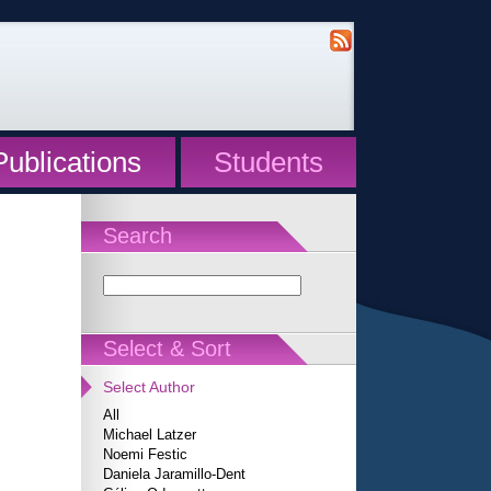
Publications
Students
Search
Select & Sort
Select Author
All
Michael Latzer
Noemi Festic
Daniela Jaramillo-Dent