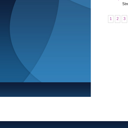
Str
1
2
3