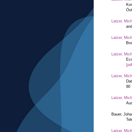
Kom
Öst
Latzer, Mic
and
Latzer, Mic
Bro
Latzer, Mic
Eco
[pd
Latzer, Mic
Dat
90
Latzer, Mic
Aus
Bauer, Joh
Tel
Latzer, Mic