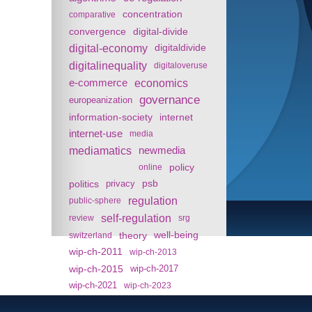
concentration
comparative
convergence
digital-divide
digital-economy
digitaldivide
digitalinequality
digitaloveruse
e-commerce
economics
governance
europeanization
information-society
internet
internet-use
media
mediamatics
newmedia
policy
online
politics
psb
privacy
regulation
public-sphere
self-regulation
review
srg
theory
well-being
switzerland
wip-ch-2011
wip-ch-2013
wip-ch-2015
wip-ch-2017
wip-ch-2021
wip-ch-2023