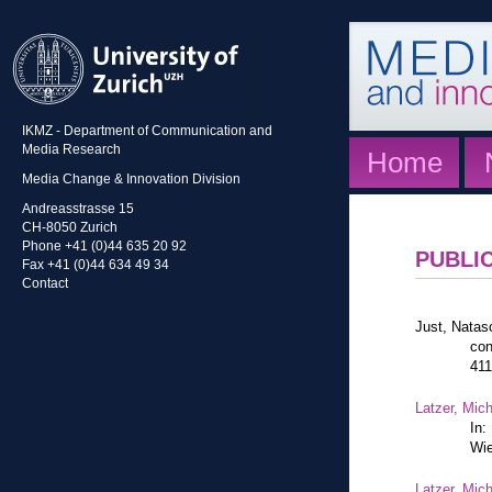
IKMZ - Department of Communication and
Media Research
Home
Media Change & Innovation Division
Andreasstrasse 15
CH-8050 Zurich
Phone +41 (0)44 635 20 92
PUBLI
Fax +41 (0)44 634 49 34
Contact
Just, Natas
con
41
Latzer, Mic
In:
Wie
Latzer, Mic