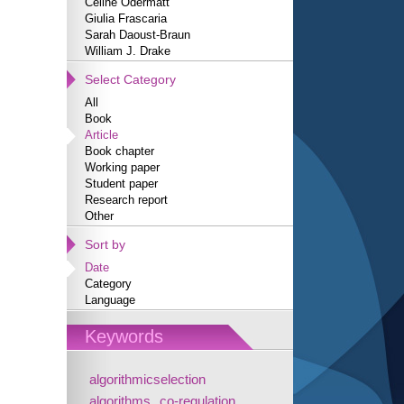
Céline Odermatt
Giulia Frascaria
Sarah Daoust-Braun
William J. Drake
Select Category
All
Book
Article
Book chapter
Working paper
Student paper
Research report
Other
Sort by
Date
Category
Language
Keywords
algorithmicselection
algorithms
co-regulation