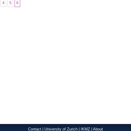
4
5
6
Contact
|
University of Zurich
|
IKMZ
|
About