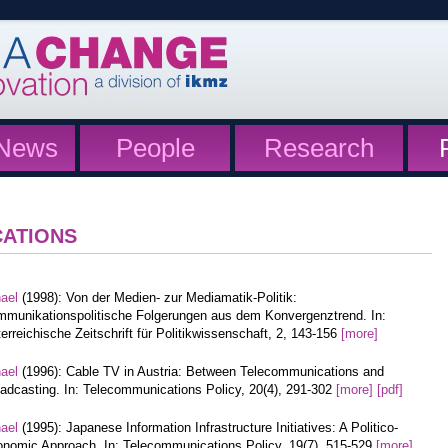
News
People
Research
CATIONS
hael
(1998): Von der Medien- zur Mediamatik-Politik:
munikationspolitische Folgerungen aus dem Konvergenztrend. In:
erreichische Zeitschrift für Politikwissenschaft, 2, 143-156
[more]
hael
(1996): Cable TV in Austria: Between Telecommunications and
adcasting. In: Telecommunications Policy, 20(4), 291-302
[more]
[pdf]
hael
(1995): Japanese Information Infrastructure Initiatives: A Politico-
nomic Approach. In: Telecommunications Policy, 19(7), 515-529
[more]