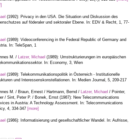
f]
hael
(1992): Privacy in den USA. Die Situation und Diskussion des
enschutzes auf föderaler und sektoraler Ebene. In: EDV & Recht, 1, 77-
hael
(1989): Videoconferencing in the Federal Republic of Germany and
tria. In: TeleSpan, 1
annes M. /
Latzer, Michael
(1989): Umstrukturierungen im europäischen
ekommunikationssektor. In: Economy, 3, Wien
hael
(1989): Telekommunikationspolitik in Österreich - Institutionelle
ukturen und Interessenskonstellationen. In: Medien Journal, 5, 209-217
nnes M. / Braun, Ernest / Hartmann, Bernd /
Latzer, Michael
/ Pointer,
er / Sint, Peter P. / Bonek, Ernst (1987): New Telecommunications
vices in Austria: A Technology Assessment. In: Telecommunications
icy, 4, 334-347
[more]
hael
(1986): Informatisierung und gesellschaftlicher Wandel. In: Aufrisse,