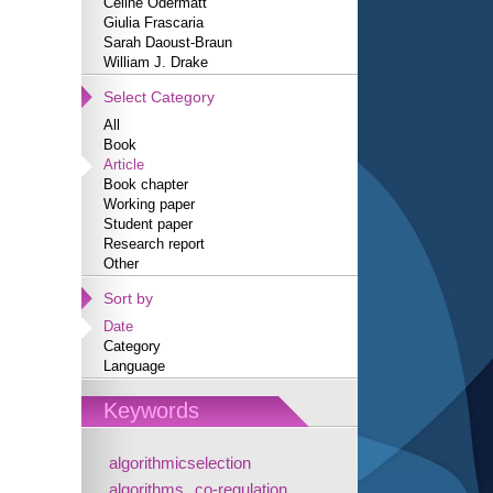
Céline Odermatt
Giulia Frascaria
Sarah Daoust-Braun
William J. Drake
Select Category
All
Book
Article
Book chapter
Working paper
Student paper
Research report
Other
Sort by
Date
Category
Language
Keywords
algorithmicselection
algorithms
co-regulation