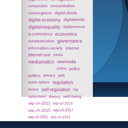
concentration
comparative
convergence
digital-divide
digital-economy
digitaldivide
digitalinequality
digitaloveruse
e-commerce
economics
governance
europeanization
information-society
internet
internet-use
media
mediamatics
newmedia
policy
online
politics
psb
privacy
regulation
public-sphere
self-regulation
review
srg
theory
well-being
switzerland
wip-ch-2011
wip-ch-2013
wip-ch-2015
wip-ch-2017
wip-ch-2021
wip-ch-2023