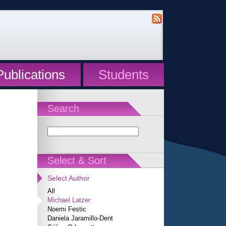
Publications
Students
Search
Select & Sort
Select Author
All
Michael Latzer
Noemi Festic
Daniela Jaramillo-Dent