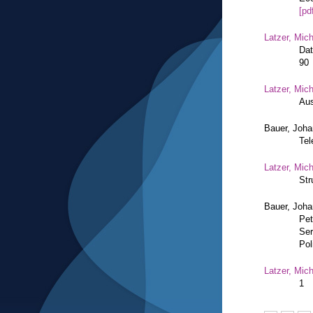
[pd
Latzer, Mic
Dat
90
Latzer, Mic
Aus
Bauer, Joh
Tel
Latzer, Mic
Str
Bauer, Joha
Pet
Ser
Pol
Latzer, Mic
1