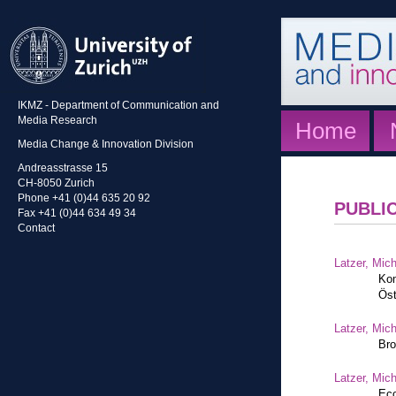
IKMZ - Department of Communication and
Media Research
Home
Media Change & Innovation Division
Andreasstrasse 15
CH-8050 Zurich
Phone +41 (0)44 635 20 92
PUBLI
Fax +41 (0)44 634 49 34
Contact
Latzer, Mic
Kom
Öst
Latzer, Mic
Bro
Latzer, Mic
Eco