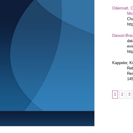
Odermatt, C
Mic
Cha
htt
Daoust-Bra
dat
evi
htt
Kappeler, K
Reb
Res
14
1
2
3